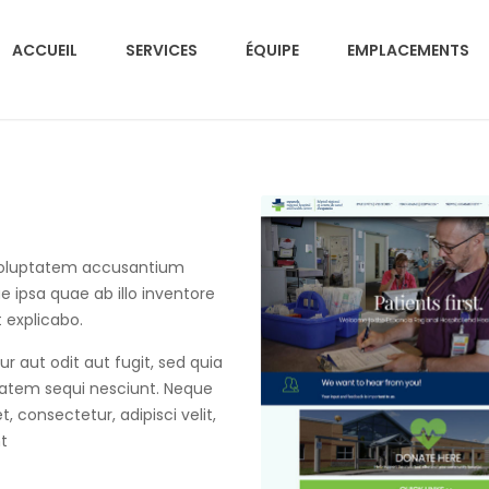
ACCUEIL
SERVICES
ÉQUIPE
EMPLACEMENTS
t voluptatem accusantium
ipsa quae ab illo inventore
t explicabo.
 aut odit aut fugit, sed quia
tatem sequi nesciunt. Neque
 consectetur, adipisci velit,
t