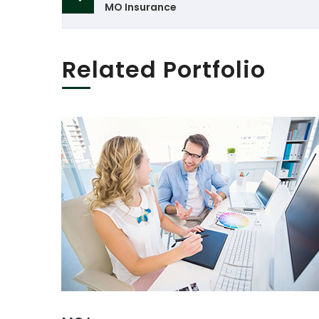
navigation
MO Insurance
Related Portfolio