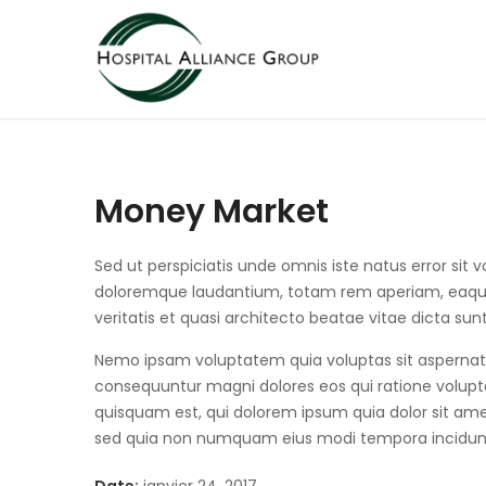
Money Market
Sed ut perspiciatis unde omnis iste natus error si
doloremque laudantium, totam rem aperiam, eaque 
veritatis et quasi architecto beatae vitae dicta sun
Nemo ipsam voluptatem quia voluptas sit aspernatur
consequuntur magni dolores eos qui ratione volup
quisquam est, qui dolorem ipsum quia dolor sit amet,
sed quia non numquam eius modi tempora incidun
Date:
janvier 24, 2017