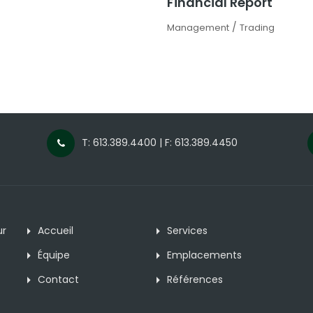
Financial Report
/
Management
Trading
T: 613.389.4400 | F: 613.389.4450
ur
Accueil
Services
Équipe
Emplacements
Contact
Références